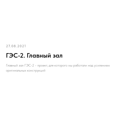
27.08.2021
ГЭС-2. Главный зал
Главный зал ГЭС-2 - проект, для которого мы работали над усилением
оригинальных конструкций