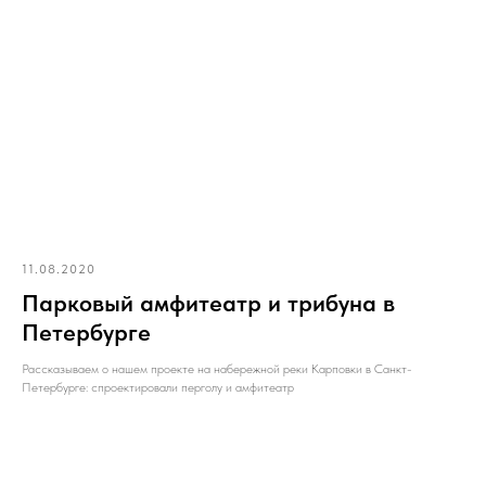
11.08.2020
Парковый амфитеатр и трибуна в
Петербурге
Рассказываем о нашем проекте на набережной реки Карповки в Санкт-
Петербурге: спроектировали перголу и амфитеатр