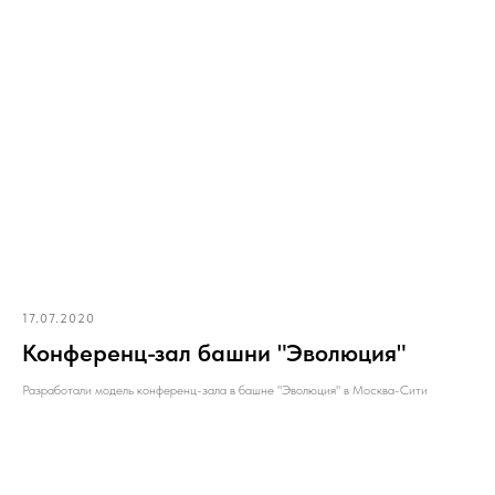
17.07.2020
Конференц-зал башни "Эволюция"
Разработали модель конференц-зала в башне "Эволюция" в Москва-Сити