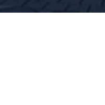
ель Habakuk - уникальный историчес
женный в 5,5 км от центра города
(Словения).
Дата постройки 1998 г.