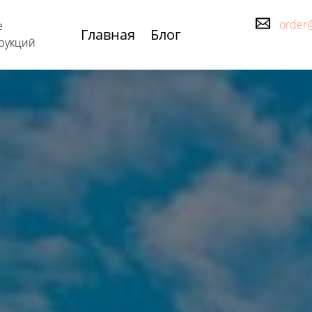
order
е
Главная
Блог
рукций