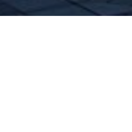
Велнес-от
располо