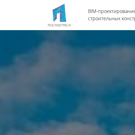
BIM-проектировани
строительных конст