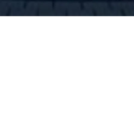
кий отель,
 Марибор