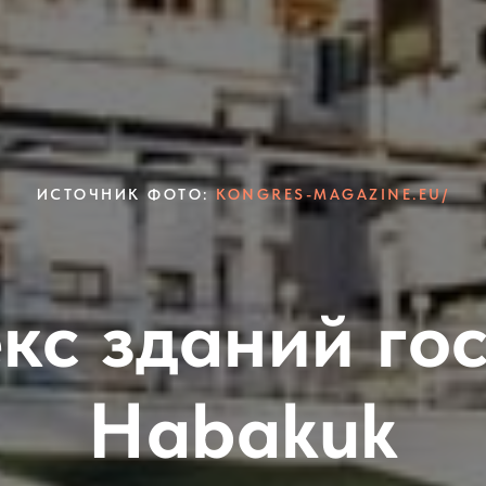
ИСТОЧНИК ФОТО:
KONGRES-MAGAZINE.EU/
кс зданий го
Habakuk