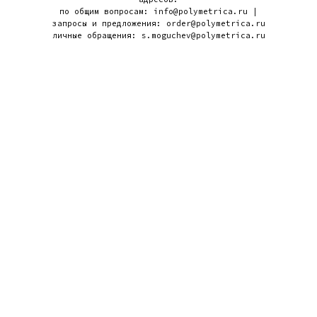
по общим вопросам: info@polymetrica.ru |
запросы и предложения: order@polymetrica.ru
личные обращения: s.moguchev@polymetrica.ru